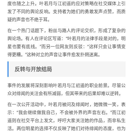
度也随之上升。叶若月与江初遥的应对策略在社交媒体上引
发了不同的舆论反响。支持者为她们的勇敢发声点赞，而质
疑的声音也不绝于耳。
在一个热门话题下，粉丝与路人的评论交织，形成了复杂的
舆论场。有人在评论区写道：“叶若月的法律手段是对的，明
星也要有底线。”而另一位网友则反驳：“这样只会让事情变
得更糟。”这种对立的声音让事件愈发扑朔迷离。
反转与开放结局
事件的发展将深刻影响叶若月与江初遥的职业前景。尽管公
众对绯闻的关注会有所减弱，但其带来的后果却难以逆转。
在一次公开活动中，叶若月被问及绯闻时，她微微一笑，表
示：“我会继续做我自己，不会被外界的声音左右。”而江初
遥则在社交平台上发文，呼吁大家关注她的作品，而非私生
活。两位明星的选择不仅反映了她们对待绯闻的态度，也为