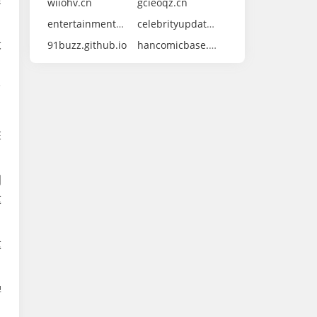
wiiohv.cn
gcieoqz.cn
entertainmentdaily.github.io
celebrityupdates.github.io
大
91buzz.github.io
hancomicbase.github.io
了
在
则
这
这
牌