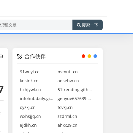
搜索一下
合作伙伴
91wuyi.cc
nsmutt.cn
knsink.cn
aqsehw.cn
7
hzhjywl.cn
51trending.github.io
infohubdaily.github.io
genyue657639.cn
oyzkj.cn
fovkj.cn
挖
wxhsjjq.cn
zzdrml.cn
8jdkh.cn
ahxx29.cn
质