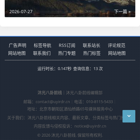
2026-07-27
下一篇 »
广告声明
标签导航
RSS订阅
联系站长
评论规范
网站地图
联系我们
热门专题
热门标签
网站地图
运行时长：0.147秒
查询信息：13 次
沐光八卦前线
｜沐光八卦前线编辑部
邮箱：contact@uyirdr.cn
｜
电话：010-8115-5433
｜
地址：北京市朝阳区酒仙桥路65号媒体服务中心
关于我们：沐光八卦前线相关内容、最新文章、分类标签与热门推荐。
内容反馈与侵权投诉：notice@uyirdr.cn
© 2026 沐光八卦前线. 保留所有权利.