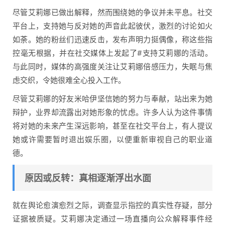
尽管艾莉娜已做出解释，然而围绕她的争议并未平息。社交
平台上，支持她与反对她的声音此起彼伏，激烈的讨论如火
如荼。她的粉丝们迅速反击，发布声明力挺偶像，称这些指
控毫无根据，并在社交媒体上发起了#支持艾莉娜的活动。
与此同时，媒体的高强度关注让艾莉娜倍感压力，失眠与焦
虑交织，令她很难全心投入工作。
尽管艾莉娜的好友米哈伊坚信她的努力与奉献，站出来为她
辩护，业界却流露出对她形象的忧虑。许多人认为这件事情
将对她的未来产生深远影响，甚至在社交平台上，有人提议
她或许需要暂时退出娱乐圈，以便重新审视自己的职业道
德。
原因或反转：真相逐渐浮出水面
就在舆论愈演愈烈之际，调查显示指控的真实性存疑，部分
证据被质疑。艾莉娜决定通过一场直播向公众解释事件经