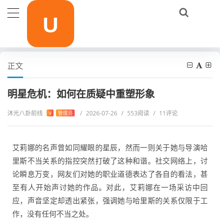
当前位置：
首页
活动报道
明星危机：如何在质疑中重塑形象
正文
明星危机：如何在质疑中重塑形象
沐光八卦前线
/
2026-07-26
/
553阅读
/
11评论
V
管理员
艾莉娜的名声曾如同耀眼的星辰，然而一则关于她与导演哈
里斯不当关系的指控突然打破了这种和谐。社交网络上，讨
论瞬息万变，网友们对她的职业道德表达了各自的看法，甚
至有人开始声讨她的作品。对此，艾莉娜在一场采访中回
应，声音坚定却透出紧张，强调她与哈里斯的关系仅限于工
作，没有任何不当之处。