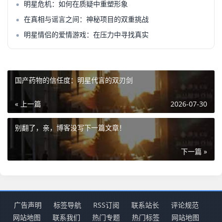
明星危机：如何在质疑中重塑形象
在真相与谣言之间：神秘项目的双重挑战
明星情侣的爱情游戏：在压力中寻找真实
国产药物的信任度：明星代言的双刃剑
« 上一篇
2026-07-30
别翻了，亲，博客没写下一篇文章！
下一篇 »
广告声明
标签导航
RSS订阅
联系站长
评论规范
网站地图
联系我们
热门专题
热门标签
网站地图