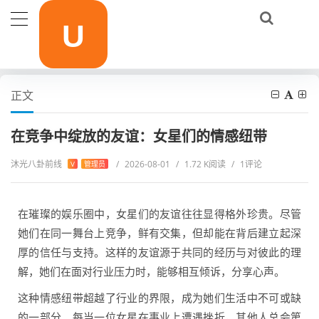
当前位置：
首页
明星动态
在竞争中绽放的友谊：女星们的情感纽带
正文
在竞争中绽放的友谊：女星们的情感纽带
沐光八卦前线
/
2026-08-01
/
1.72 K阅读
/
1评论
V
管理员
在璀璨的娱乐圈中，女星们的友谊往往显得格外珍贵。尽管
她们在同一舞台上竞争，鲜有交集，但却能在背后建立起深
厚的信任与支持。这样的友谊源于共同的经历与对彼此的理
解，她们在面对行业压力时，能够相互倾诉，分享心声。
这种情感纽带超越了行业的界限，成为她们生活中不可或缺
的一部分。每当一位女星在事业上遭遇挫折，其他人总会第