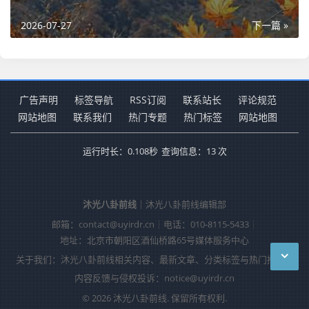
2026-07-27
下一篇 »
广告声明
标签导航
RSS订阅
联系站长
评论规范
网站地图
联系我们
热门专题
热门标签
网站地图
运行时长：0.108秒
查询信息：13 次
沐光八卦前线
｜沐光八卦前线编辑部
邮箱：contact@uyirdr.cn
｜
电话：010-8115-5433
｜
地址：北京市朝阳区酒仙桥路65号媒体服务中心
关于我们：沐光八卦前线相关内容、最新文章、分类标签与热门推荐。
内容反馈与侵权投诉：notice@uyirdr.cn
© 2026 沐光八卦前线. 保留所有权利.