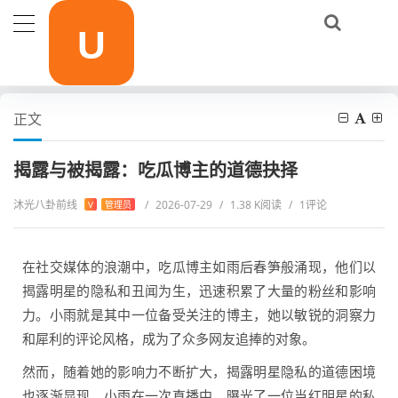
当前位置：
首页
影视作品
揭露与被揭露：吃瓜博主的道德抉择
正文
揭露与被揭露：吃瓜博主的道德抉择
沐光八卦前线
/
2026-07-29
/
1.38 K阅读
/
1评论
V
管理员
在社交媒体的浪潮中，吃瓜博主如雨后春笋般涌现，他们以
揭露明星的隐私和丑闻为生，迅速积累了大量的粉丝和影响
力。小雨就是其中一位备受关注的博主，她以敏锐的洞察力
和犀利的评论风格，成为了众多网友追捧的对象。
然而，随着她的影响力不断扩大，揭露明星隐私的道德困境
也逐渐显现。小雨在一次直播中，曝光了一位当红明星的私