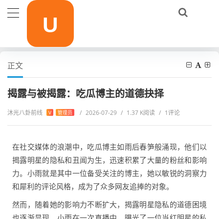
当前位置：
首页
影视作品
揭露与被揭露：吃瓜博主的道德抉择
正文
揭露与被揭露：吃瓜博主的道德抉择
沐光八卦前线
/
2026-07-29
/
1.37 K阅读
/
1评论
V
管理员
在社交媒体的浪潮中，吃瓜博主如雨后春笋般涌现，他们以
揭露明星的隐私和丑闻为生，迅速积累了大量的粉丝和影响
力。小雨就是其中一位备受关注的博主，她以敏锐的洞察力
和犀利的评论风格，成为了众多网友追捧的对象。
然而，随着她的影响力不断扩大，揭露明星隐私的道德困境
也逐渐显现。小雨在一次直播中，曝光了一位当红明星的私