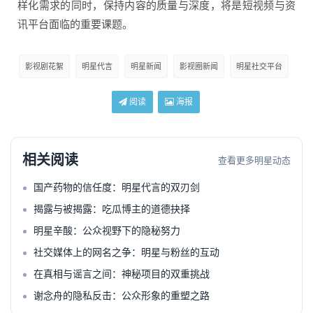
样化需求的同时，保持内容的质量与深度，将是短视频与资
讯平台面临的重要课题。
影视剧花絮
明星代言
明星新闻
影视圈新闻
明星社交平台
阅读
海报
相关阅读
查看更多明星动态
国产药物的信任度：明星代言的双刃剑
揭露与被揭露：吃瓜博主的道德抉择
明星辛酸：公众视野下的隐秘努力
社交媒体上的网名之争：明星与粉丝的互动
在真相与谣言之间：神秘项目的双重挑战
谢念舟的隐私反击：公众形象的重塑之路