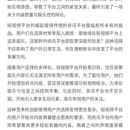
始互相渗透，导致了平台之间的紧张关系，最终引发了一场
关于内容质量与娱乐性的辩论。
短视频平台的崛起使得传统的资讯平台面临前所未有的挑
战。用户们在选择时常常陷入困境：是继续在短视频平台上
追求娱乐，还是转向资讯平台获取更深度的信息？这种选择
不仅影响了用户的日常生活，也在潜移默化中改变了平台的
发展方向。
随着用户选择的多样化，短视频平台开始意识到，仅仅依靠
娱乐内容已无法满足所有用户的需求。为了留住用户，他们
开始增加资讯内容，尝试将深度报道与短视频结合，力求在
娱乐与信息之间找到平衡。与此同时，资讯平台也不甘示
弱，开始引入更多互动元素，吸引年轻用户的关注。
这种竞争的加剧使得用户的选择变得更加复杂。短视频平台
的用户开始对内容质量提出更高的要求，而资讯平台的用户
则希望看到更多轻松有趣的内容。两者之间的界限逐渐模