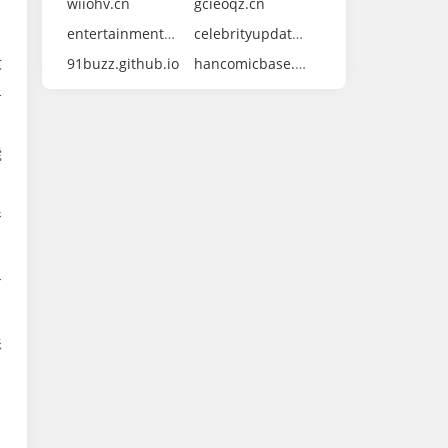
wiiohv.cn
gcieoqz.cn
entertainmentdaily.github.io
celebrityupdates.github.io
没
91buzz.github.io
hancomicbase.github.io
星
能
产
专
影