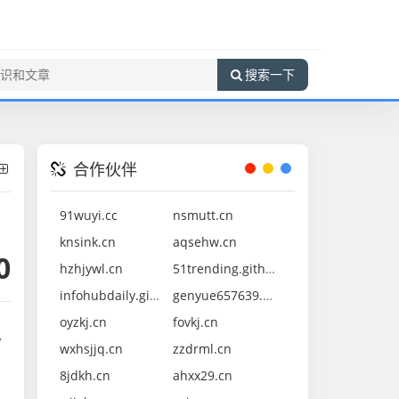
搜索一下
合作伙伴
91wuyi.cc
nsmutt.cn
knsink.cn
aqsehw.cn
0
hzhjywl.cn
51trending.github.io
infohubdaily.github.io
genyue657639.cn
oyzkj.cn
fovkj.cn
纷
wxhsjjq.cn
zzdrml.cn
8jdkh.cn
ahxx29.cn
。