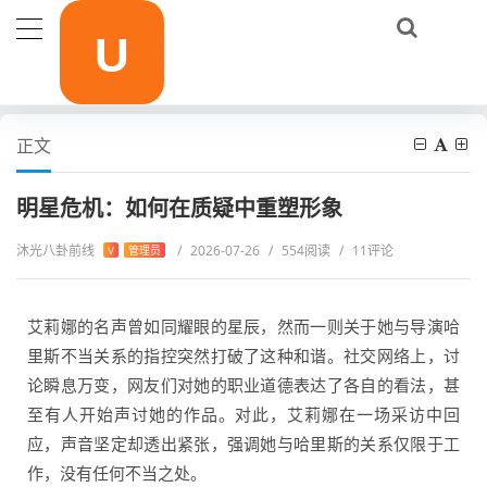
当前位置：
首页
活动报道
明星危机：如何在质疑中重塑形象
正文
明星危机：如何在质疑中重塑形象
沐光八卦前线
/
2026-07-26
/
554阅读
/
11评论
V
管理员
艾莉娜的名声曾如同耀眼的星辰，然而一则关于她与导演哈
里斯不当关系的指控突然打破了这种和谐。社交网络上，讨
论瞬息万变，网友们对她的职业道德表达了各自的看法，甚
至有人开始声讨她的作品。对此，艾莉娜在一场采访中回
应，声音坚定却透出紧张，强调她与哈里斯的关系仅限于工
作，没有任何不当之处。