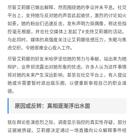
尽管艾莉娜已做出解释，然而围绕她的争议并未平息。社交
平台上，支持她与反对她的声音此起彼伏，激烈的讨论如火
如荼。她的粉丝们迅速反击，发布声明力挺偶像，称这些指
控毫无根据，并在社交媒体上发起了#支持艾莉娜的活动。
与此同时，媒体的高强度关注让艾莉娜倍感压力，失眠与焦
虑交织，令她很难全心投入工作。
尽管艾莉娜的好友米哈伊坚信她的努力与奉献，站出来为她
辩护，业界却流露出对她形象的忧虑。许多人认为这件事情
将对她的未来产生深远影响，甚至在社交平台上，有人提议
她或许需要暂时退出娱乐圈，以便重新审视自己的职业道
德。
原因或反转：真相逐渐浮出水面
就在舆论愈演愈烈之际，调查显示指控的真实性存疑，部分
证据被质疑。艾莉娜决定通过一场直播向公众解释事件经